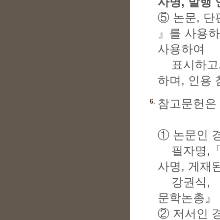
사명, 발행 
⑤ 논문, 단
』를 사용하
사용하여
표시하고, 
하며, 인용 
참고문헌은 
6.
① 논문인 
필자명,「논
사명, 게재된
강권식, 「
문학논총』 24
② 저서인 