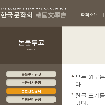
학회소개
|
논문투고
PAPER
논문투고규정
모든 원고는
1.
논문심사규정
다.
논문관련양식
한글 표기를
2.
학회윤리규정
있다.