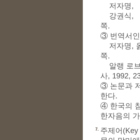
저자명, 『
강권식, 『시
쪽.
③ 번역서인
저자명, 옮
쪽.
알랭 로브그
사, 1992, 2
③ 논문과 
한다.
④ 한국의 
한자음의 가
주제어(Key
7.