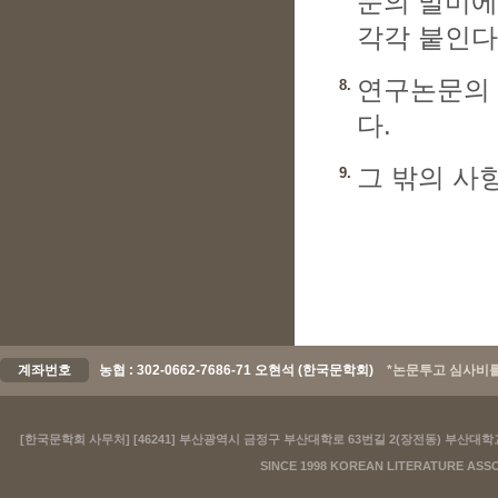
문의 말미에,
각각 붙인다
연구논문의 
8.
다
그 밖의 사
9.
계좌번호
농협 : 302-0662-7686-71 오현석 (한국문학회)
*논문투고 심사비를
[한국문학회 사무처] [46241] 부산광역시 금정구 부산대학로 63번길 2(장전동) 부산대학교 국어교육과
SINCE 1998 KOREAN LITERATURE ASS