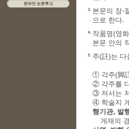
온라인 논문투고
본문의 장-절-
3.
으로 한다.
작품명(영화,
4.
본문 안의 직
주(註)는 
5.
① 각주(脚
② 각주를 
③ 저서는 저
④ 학술지 
행기관, 발행
게재의 